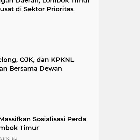
ingan Daerah, Lombok Timur
at di Sektor Prioritas
elong, OJK, dan KPKNL
utan Bersama Dewan
assifkan Sosialisasi Perda
ombok Timur
 yang lalu