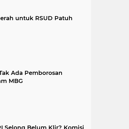
Merah untuk RSUD Patuh
t Tak Ada Pemborosan
ram MBG
I Selong Belum Klir? Komisi