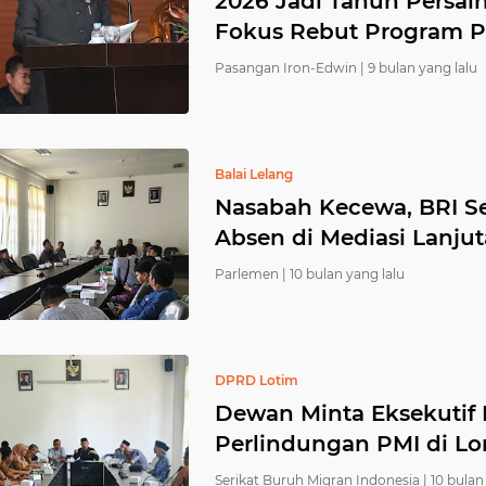
2026 Jadi Tahun Persa
Fokus Rebut Program Pus
Pasangan Iron-Edwin |
9 bulan yang lalu
Balai Lelang
Nasabah Kecewa, BRI S
Absen di Mediasi Lanj
Parlemen |
10 bulan yang lalu
DPRD Lotim
Dewan Minta Eksekutif M
Perlindungan PMI di L
Serikat Buruh Migran Indonesia |
10 bulan