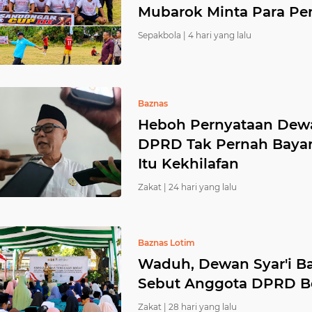
Mubarok Minta Para Pem
Sepakbola |
4 hari yang lalu
Baznas
Heboh Pernyataan Dewa
DPRD Tak Pernah Bayar
Itu Kekhilafan ‎
Zakat |
24 hari yang lalu
Baznas Lotim
Waduh, Dewan Syar'i Ba
Sebut Anggota DPRD Be
Zakat |
28 hari yang lalu