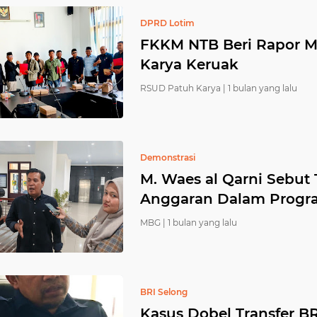
DPRD Lotim
FKKM NTB Beri Rapor 
Karya Keruak ‎
RSUD Patuh Karya |
1 bulan yang lalu
Demonstrasi
M. Waes al Qarni Sebu
Anggaran Dalam Prog
MBG |
1 bulan yang lalu
BRI Selong
Kasus Dobel Transfer BR