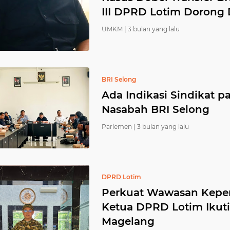
III DPRD Lotim Dorong D
UMKM |
3 bulan yang lalu
BRI Selong
Ada Indikasi Sindikat 
Nasabah BRI Selong
Parlemen |
3 bulan yang lalu
DPRD Lotim
Perkuat Wawasan Kepe
Ketua DPRD Lotim Ikut
Magelang