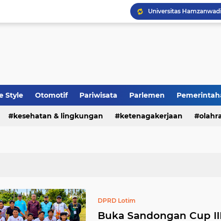
fe Style
Otomotif
Pariwisata
Parlemen
Pemerintah
kesehatan & lingkungan
ketenagakerjaan
olahr
DPRD Lotim
Buka Sandongan Cup III