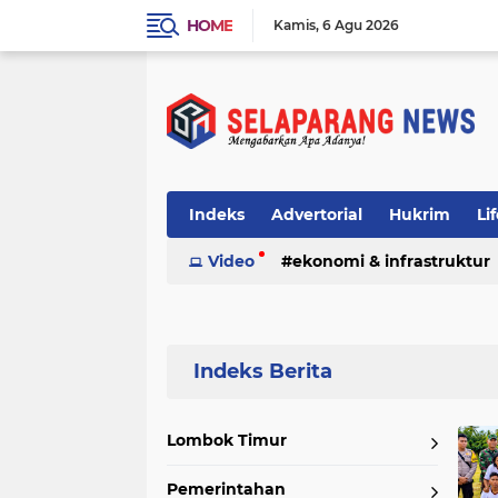
HOME
Kamis
6 Agu 2026
Indeks
Advertorial
Hukrim
Li
Video
ekonomi & infrastruktur
Home
Currently Browsing: DPRD Lotim
Lombok Timur
Pemerintahan