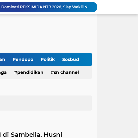
Turunkan Tim, Polres Lotim Selidiki Penyebab Antrean Panjang Kendaraan di SPBU
Pemkab Lotim Langsung Gerak Cepat Atensi Kebutuhan Sarana SMPN 2 Selong
Warga Desa Anjani Mengadu ke DPRD Lotim, Minta Jalur Angkutan Galian C Dialihkan
‎H. Iron Bantah Pernyataan Ketua PAN NTB Kaitkan Kasus OTT Bupati Lobar dengan Partai Gerindra
Soroti Antrean Panjang di SPBU, FRB Minta APH dan Pertamina Segera Bertindak
‎Remisi Kemerdekaan 2026, Lapas Selong Usulkan Pengurangan Hukuman bagi 359 Narapidana ‎
Gandeng ICM Green Circular Community, KKN Kolaboratif UNISDA Lamongan dan Institut Elkatarie Edukasi Warga Sembalun Ubah Sampah Jadi Energi Terbarukan
Buka Sandongan Cup III di Sambelia, Husni Mubarok Minta Para Pemain Tertib dan Sportif
an
Pendopo
Politik
Sosbud
SMAN 1 Pringgabaya Antar Siswi Lolos Semifinal Olimpiade Sains Nasional Bidang Matematika
aga
pendidikan
sn channel
Universitas Hamzanwadi Dominasi PEKSIMIDA NTB 2026, Siap Wakili NTB di PEKSIMINAS
 di Sambelia, Husni