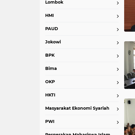
Lombok
HMI
PAUD
Jokowi
BPK
Bima
OKP
HKTI
Masyarakat Ekonomi Syariah
PWI
Pergerakan Mahasiswa Islam