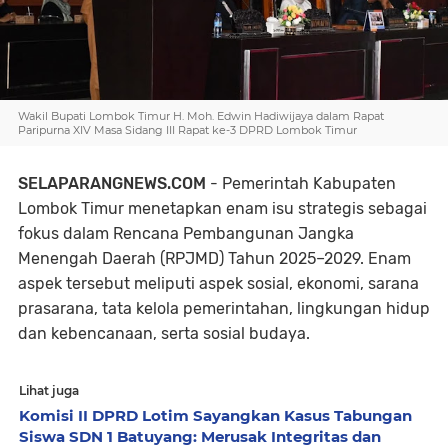
Wakil Bupati Lombok Timur H. Moh. Edwin Hadiwijaya dalam Rapat
Paripurna XIV Masa Sidang III Rapat ke-3 DPRD Lombok Timur
SELAPARANGNEWS.COM
- Pemerintah Kabupaten
Lombok Timur menetapkan enam isu strategis sebagai
fokus dalam Rencana Pembangunan Jangka
Menengah Daerah (RPJMD) Tahun 2025–2029. Enam
aspek tersebut meliputi aspek sosial, ekonomi, sarana
prasarana, tata kelola pemerintahan, lingkungan hidup
dan kebencanaan, serta sosial budaya.
Lihat juga
Komisi II DPRD Lotim Sayangkan Kasus Tabungan
Siswa SDN 1 Batuyang: Merusak Integritas dan