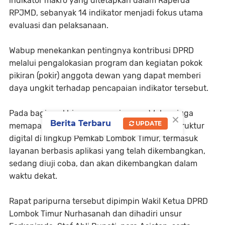
indikator makro yang ditetapkan dalam Raperda
RPJMD, sebanyak 14 indikator menjadi fokus utama
evaluasi dan pelaksanaan.
Wabup menekankan pentingnya kontribusi DPRD
melalui pengalokasian program dan kegiatan pokok
pikiran (pokir) anggota dewan yang dapat memberi
daya ungkit terhadap pencapaian indikator tersebut.
Pada bagian akhir penyampaiannya, Wabup juga
×
Berita Terbaru
UPDATE
memaparkan kemajuan pembangunan infrastruktur
digital di lingkup Pemkab Lombok Timur, termasuk
layanan berbasis aplikasi yang telah dikembangkan,
sedang diuji coba, dan akan dikembangkan dalam
waktu dekat.
Rapat paripurna tersebut dipimpin Wakil Ketua DPRD
Lombok Timur Nurhasanah dan dihadiri unsur