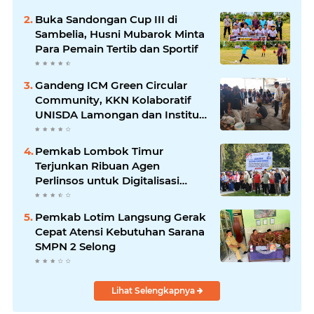
Buka Sandongan Cup III di
Sambelia, Husni Mubarok Minta
Para Pemain Tertib dan Sportif
Gandeng ICM Green Circular
Community, KKN Kolaboratif
UNISDA Lamongan dan Institut
Elkatarie Edukasi Warga
Sembalun Ubah Sampah Jadi
Pemkab Lombok Timur
Energi Terbarukan
Terjunkan Ribuan Agen
Perlinsos untuk Digitalisasi
Bantuan
Pemkab Lotim Langsung Gerak
Cepat Atensi Kebutuhan Sarana
SMPN 2 Selong
Lihat Selengkapnya