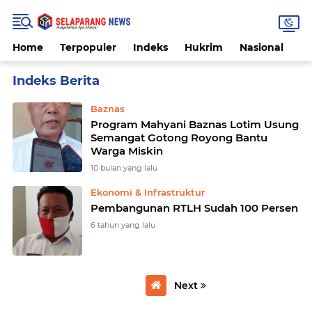
Home
Terpopuler
Indeks
Hukrim
Nasional
P
Home
Currently Browsing: Rumah Tidak Layak Huni
Baznas
Program Mahyani Baznas Lotim Usung
Semangat Gotong Royong Bantu
Warga Miskin
10 bulan yang lalu
Ekonomi & Infrastruktur
Pembangunan RTLH Sudah 100 Persen
6 tahun yang lalu
Next