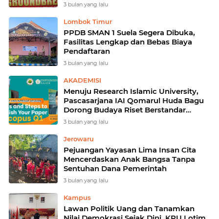
Selong ‎
3 bulan yang lalu
Lombok Timur
PPDB SMAN 1 Suela Segera Dibuka,
Fasilitas Lengkap dan Bebas Biaya
Pendaftaran
3 bulan yang lalu
AKADEMISI
Menuju Research Islamic University,
Pascasarjana IAI Qomarul Huda Bagu
Dorong Budaya Riset Berstandar
Scopus Q1
3 bulan yang lalu
Jerowaru
Pejuangan Yayasan Lima Insan Cita
Mencerdaskan Anak Bangsa Tanpa
Sentuhan Dana Pemerintah
3 bulan yang lalu
Kampus
Lawan Politik Uang dan Tanamkan
Nilai Demokrasi Sejak Dini, KPU Lotim