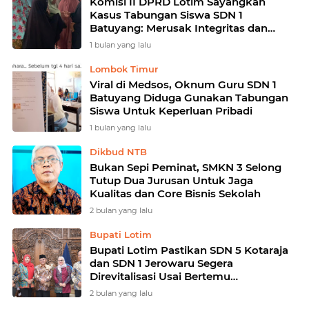
Komisi II DPRD Lotim Sayangkan
Kasus Tabungan Siswa SDN 1
Batuyang: Merusak Integritas dan
Melanggar Kode Etik Guru!
1 bulan yang lalu
Lombok Timur
Viral di Medsos, Oknum Guru SDN 1
Batuyang Diduga Gunakan Tabungan
Siswa Untuk Keperluan Pribadi
1 bulan yang lalu
Dikbud NTB
Bukan Sepi Peminat, SMKN 3 Selong
Tutup Dua Jurusan Untuk Jaga
Kualitas dan Core Bisnis Sekolah
2 bulan yang lalu
Bupati Lotim
Bupati Lotim Pastikan SDN 5 Kotaraja
dan SDN 1 Jerowaru Segera
Direvitalisasi Usai Bertemu
Mendikdasmen ‎
2 bulan yang lalu