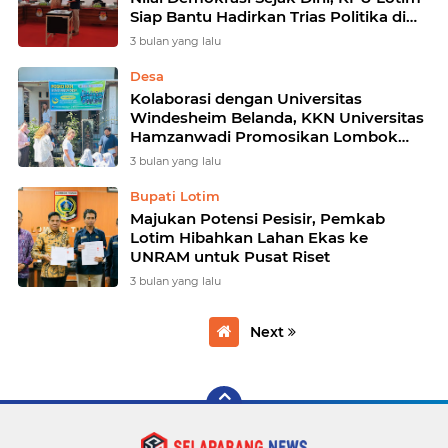
Siap Bantu Hadirkan Trias Politika di
Dunia Pendidikan
3 bulan yang lalu
Desa
Kolaborasi dengan Universitas
Windesheim Belanda, KKN Universitas
Hamzanwadi Promosikan Lombok
Timur ke Dunia Internasional
3 bulan yang lalu
Bupati Lotim
‎Majukan Potensi Pesisir, Pemkab
Lotim Hibahkan Lahan Ekas ke
UNRAM untuk Pusat Riset
3 bulan yang lalu
Next