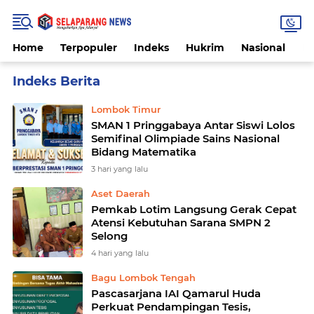
Home
Terpopuler
Indeks
Hukrim
Nasional
P
Home
Currently Browsing: Pendidikan
Lombok Timur
SMAN 1 Pringgabaya Antar Siswi Lolos
Semifinal Olimpiade Sains Nasional
Bidang Matematika
3 hari yang lalu
Aset Daerah
Pemkab Lotim Langsung Gerak Cepat
Atensi Kebutuhan Sarana SMPN 2
Selong
4 hari yang lalu
Bagu Lombok Tengah
Pascasarjana IAI Qamarul Huda
Perkuat Pendampingan Tesis,