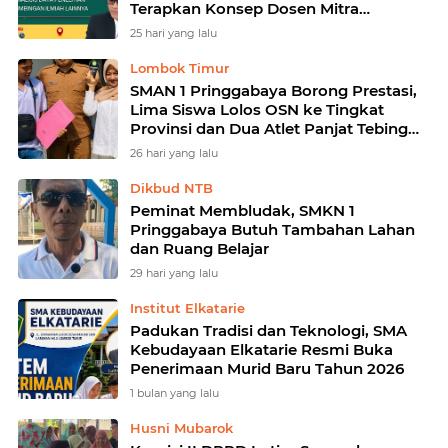
Terapkan Konsep Dosen Mitra
Akademik untuk Percepat Kelulusan
25 hari yang lalu
Mahasiswa
Lombok Timur
SMAN 1 Pringgabaya Borong Prestasi,
Lima Siswa Lolos OSN ke Tingkat
Provinsi dan Dua Atlet Panjat Tebing
Raih Juara O2SN
26 hari yang lalu
Dikbud NTB
Peminat Membludak, SMKN 1
Pringgabaya Butuh Tambahan Lahan
dan Ruang Belajar ‎
29 hari yang lalu
Institut Elkatarie
Padukan Tradisi dan Teknologi, SMA
Kebudayaan Elkatarie Resmi Buka
Penerimaan Murid Baru Tahun 2026
1 bulan yang lalu
Husni Mubarok