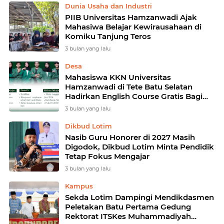
Dunia Usaha dan Industri
PIIB Universitas Hamzanwadi Ajak
Mahasiwa Belajar Kewirausahaan di
Komiku Tanjung Teros
3 bulan yang lalu
Desa
Mahasiswa KKN Universitas
Hamzanwadi di Tete Batu Selatan
Hadirkan English Course Gratis Bagi
Pelajar
3 bulan yang lalu
Dikbud Lotim
Nasib Guru Honorer di 2027 Masih
Digodok, Dikbud Lotim Minta Pendidik
Tetap Fokus Mengajar ‎
3 bulan yang lalu
Kampus
Sekda Lotim Dampingi Mendikdasmen
Peletakan Batu Pertama Gedung
Rektorat ITSKes Muhammadiyah