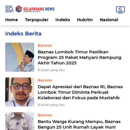
Home
Terpopuler
Indeks
Hukrim
Nasional
P
Home
Currently Browsing: RTLH
Bansos
Baznas Lombok Timur Pastikan
Program 25 Paket Mahyani Rampung
Akhir Tahun 2025
8 bulan yang lalu
Bansos
Dapat Apresiasi dari Baznas RI, Baznas
Lombok Timur Diminta Perkuat
Kolaborasi dan Fokus pada Mustahik
8 bulan yang lalu
Bansos
Bantu Warga Kurang Mampu, Baznas
Bangun 25 Unit Rumah Layak Huni