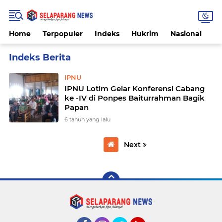
Home
Terpopuler
Indeks
Hukrim
Nasional
P
Home
Currently Browsing: IPNU
IPNU
IPNU Lotim Gelar Konferensi Cabang
ke -IV di Ponpes Baiturrahman Bagik
Papan
6 tahun yang lalu
Next