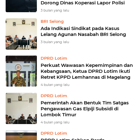
Dorong Dinas Koperasi Lapor Polisi
3 bulan yang lalu
BRI Selong
Ada Indikasi Sindikat pada Kasus
Lelang Agunan Nasabah BRI Selong
3 bulan yang lalu
DPRD Lotim
Perkuat Wawasan Kepemimpinan dan
Kebangsaan, Ketua DPRD Lotim Ikuti
Retret KPPD Lemhannas di Magelang
4 bulan yang lalu
DPRD Lotim
Pemerintah Akan Bentuk Tim Satgas
Pengawasan Gas Elpiji Subsidi di
Lombok Timur
4 bulan yang lalu
DPRD Lotim