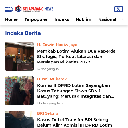
Home
Terpopuler
Indeks
Hukrim
Nasional
Par
Home
Currently Browsing: Parlemen
H. Edwin Hadiwijaya
Pemkab Lotim Ajukan Dua Raperda
Strategis, Perkuat Literasi dan
Persiapan Pilkades 2027
13 hari yang lalu
Husni Mubarok
Komisi II DPRD Lotim Sayangkan
Kasus Tabungan Siswa SDN 1
Batuyang: Merusak Integritas dan
Melanggar Kode Etik Guru!
1 bulan yang lalu
BRI Selong
Kasus Dobel Transfer BRI Selong
Belum Klir? Komisi III DPRD Lotim