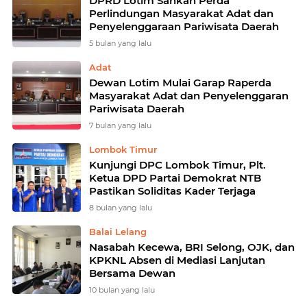
DPRD Lotim Sahkan Perda
Perlindungan Masyarakat Adat dan
Penyelenggaraan Pariwisata Daerah
5 bulan yang lalu
Adat
Dewan Lotim Mulai Garap Raperda
Masyarakat Adat dan Penyelenggaran
Pariwisata Daerah
7 bulan yang lalu
Lombok Timur
Kunjungi DPC Lombok Timur, Plt.
Ketua DPD Partai Demokrat NTB
Pastikan Soliditas Kader Terjaga
8 bulan yang lalu
Balai Lelang
Nasabah Kecewa, BRI Selong, OJK, dan
KPKNL Absen di Mediasi Lanjutan
Bersama Dewan
10 bulan yang lalu