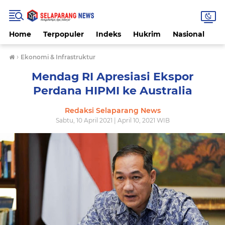
Home
Terpopuler
Indeks
Hukrim
Nasional
P
›
Ekonomi & Infrastruktur
Mendag RI Apresiasi Ekspor
Perdana HIPMI ke Australia
Redaksi Selaparang News
Sabtu, 10 April 2021 | April 10, 2021 WIB