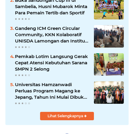
Buka Sandongan Cup III di
Sambelia, Husni Mubarok Minta
Para Pemain Tertib dan Sportif
Gandeng ICM Green Circular
Community, KKN Kolaboratif
UNISDA Lamongan dan Institut
Elkatarie Edukasi Warga
Sembalun Ubah Sampah Jadi
Pemkab Lotim Langsung Gerak
Energi Terbarukan
Cepat Atensi Kebutuhan Sarana
SMPN 2 Selong
Universitas Hamzanwadi
Perluas Program Magang ke
Jepang, Tahun Ini Mulai Dibuka
untuk Alumni dan Mahasiswa
Semester Akhir
Lihat Selengkapnya