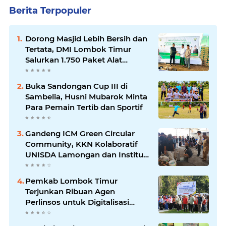
Berita Terpopuler
Dorong Masjid Lebih Bersih dan
Tertata, DMI Lombok Timur
Salurkan 1.750 Paket Alat
Kebersihan
Buka Sandongan Cup III di
Sambelia, Husni Mubarok Minta
Para Pemain Tertib dan Sportif
Gandeng ICM Green Circular
Community, KKN Kolaboratif
UNISDA Lamongan dan Institut
Elkatarie Edukasi Warga
Sembalun Ubah Sampah Jadi
Pemkab Lombok Timur
Energi Terbarukan
Terjunkan Ribuan Agen
Perlinsos untuk Digitalisasi
Bantuan