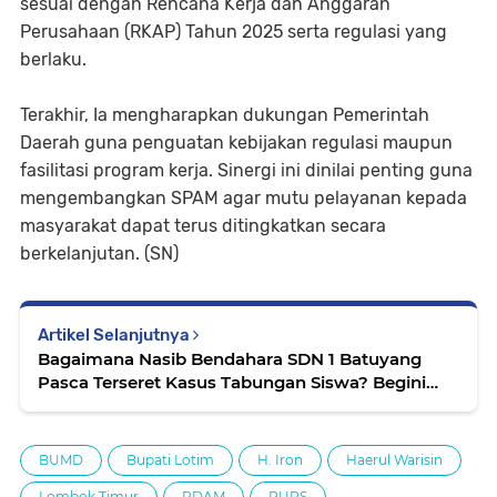
sesuai dengan Rencana Kerja dan Anggaran
Perusahaan (RKAP) Tahun 2025 serta regulasi yang
berlaku.
​Terakhir, Ia mengharapkan dukungan Pemerintah
Daerah guna penguatan kebijakan regulasi maupun
fasilitasi program kerja. Sinergi ini dinilai penting guna
mengembangkan SPAM agar mutu pelayanan kepada
masyarakat dapat terus ditingkatkan secara
berkelanjutan. (SN)
Artikel Selanjutnya
Bagaimana Nasib Bendahara SDN 1 Batuyang
Pasca Terseret Kasus Tabungan Siswa? Begini
Penjelasan Dinas dan BKPSDM Lotim
BUMD
Bupati Lotim
H. Iron
Haerul Warisin
Lombok Timur
PDAM
RUPS