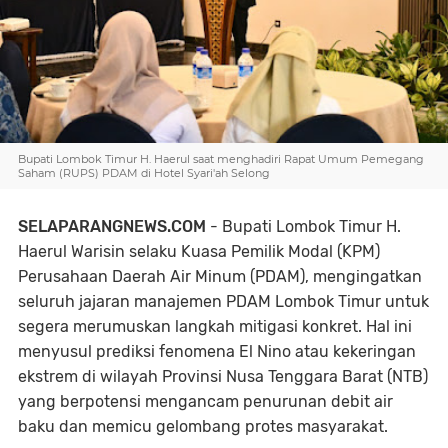
Bupati Lombok Timur H. Haerul saat menghadiri Rapat Umum Pemegang
Saham (RUPS) PDAM di Hotel Syari'ah Selong
SELAPARANGNEWS.COM
- Bupati Lombok Timur H.
Haerul Warisin selaku Kuasa Pemilik Modal (KPM)
Perusahaan Daerah Air Minum (PDAM), mengingatkan
seluruh jajaran manajemen PDAM Lombok Timur untuk
segera merumuskan langkah mitigasi konkret. Hal ini
menyusul prediksi fenomena El Nino atau kekeringan
ekstrem di wilayah Provinsi Nusa Tenggara Barat (NTB)
yang berpotensi mengancam penurunan debit air
baku dan memicu gelombang protes masyarakat.