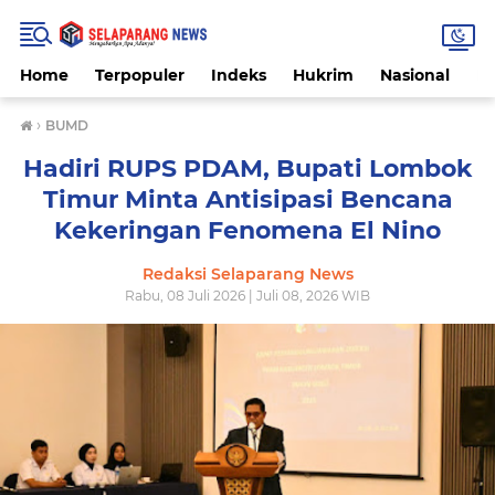
Home
Terpopuler
Indeks
Hukrim
Nasional
P
›
BUMD
Hadiri RUPS PDAM, Bupati Lombok
Timur Minta Antisipasi Bencana
Kekeringan Fenomena El Nino
Redaksi Selaparang News
Rabu, 08 Juli 2026 | Juli 08, 2026 WIB