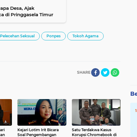
yapa Desa, Ajak
 di Pringgasela Timur
Pelecehan Seksual
Ponpes
Tokoh Agama
SHARE
Be
ari
Kejari Lotim Irit Bicara
Satu Terdakwa Kasus
gan
Soal Pengembangan
Korupsi Chromebook di