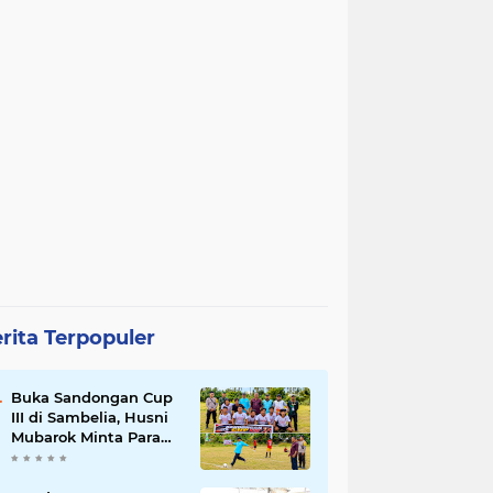
rita Terpopuler
Buka Sandongan Cup
III di Sambelia, Husni
Mubarok Minta Para
Pemain Tertib dan
Sportif