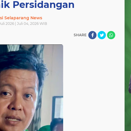
ik Persidangan ‎
si Selaparang News
uli 2026 | Juli 04, 2026 WIB
SHARE