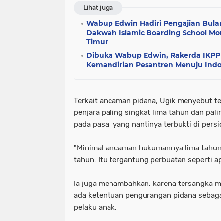
Lihat juga
Wabup Edwin Hadiri Pengajian Bula
Dakwah Islamic Boarding School Mo
Timur
Dibuka Wabup Edwin, Rakerda IKPP 
Kemandirian Pesantren Menuju Indo
‎Terkait ancaman pidana, Ugik menyebut 
penjara paling singkat lima tahun dan pal
pada pasal yang nantinya terbukti di pers
‎"Minimal ancaman hukumannya lima tahun
tahun. Itu tergantung perbuatan seperti ap
‎Ia juga menambahkan, karena tersangka 
ada ketentuan pengurangan pidana sebag
pelaku anak.