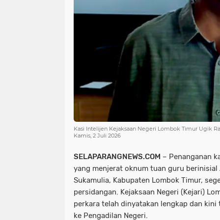
Kasi Intelijen Kejaksaan Negeri Lombok Timur Ugik Ra
Kamis, 2 Juli 2026
SELAPARANGNEWS.COM
– Penanganan ka
yang menjerat oknum tuan guru berinisial
Sukamulia, Kabupaten Lombok Timur, seg
persidangan. Kejaksaan Negeri (Kejari) L
perkara telah dinyatakan lengkap dan kin
ke Pengadilan Negeri.