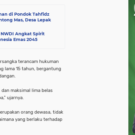
nan di Pondok Tahfidz
ntong Mas, Desa Lepak
NWDI Angkat Spirit
nesia Emas 2045
tersangka terancam hukuman
ing lama 15 tahun, bergantung
idangan.
 dan maksimal lima belas
a," ujarnya.
merupakan orang dewasa, tidak
aimana yang berlaku terhadap