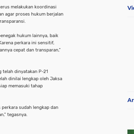
 terus melakukan koordinasi
Vi
an agar proses hukum berjalan
transparansi.
penegak hukum lainnya, baik
arena perkara ini sensitif,
nnya cepat dan transparan,"
g telah dinyatakan P-21
ah dinilai lengkap oleh Jaksa
siap memasuki tahap
Ar
as perkara sudah lengkap dan
n," tegasnya.