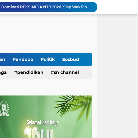
Turunkan Tim, Polres Lotim Selidiki Penyebab Antrean Panjang Kendaraan di SPBU
Pemkab Lotim Langsung Gerak Cepat Atensi Kebutuhan Sarana SMPN 2 Selong
Warga Desa Anjani Mengadu ke DPRD Lotim, Minta Jalur Angkutan Galian C Dialihkan
‎H. Iron Bantah Pernyataan Ketua PAN NTB Kaitkan Kasus OTT Bupati Lobar dengan Partai Gerindra
Soroti Antrean Panjang di SPBU, FRB Minta APH dan Pertamina Segera Bertindak
‎Remisi Kemerdekaan 2026, Lapas Selong Usulkan Pengurangan Hukuman bagi 359 Narapidana ‎
Gandeng ICM Green Circular Community, KKN Kolaboratif UNISDA Lamongan dan Institut Elkatarie Edukasi Warga Sembalun Ubah Sampah Jadi Energi Terbarukan
Kemerdekaan yang Memerdekakan: Dari Jiwa ke Sekolah, Dari Gagasan ke Data
an
Pendopo
Politik
Sosbud
SMAN 1 Pringgabaya Antar Siswi Lolos Semifinal Olimpiade Sains Nasional Bidang Matematika
aga
pendidikan
sn channel
Universitas Hamzanwadi Dominasi PEKSIMIDA NTB 2026, Siap Wakili NTB di PEKSIMINAS