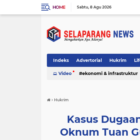
HOME
Sabtu
8 Agu 2026
Indeks
Advertorial
Hukrim
Li
Video
ekonomi & infrastruktur
›
Hukrim
Kasus Dugaan
Oknum Tuan Gu