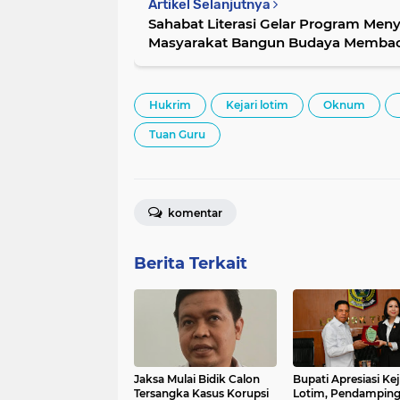
Artikel Selanjutnya
Sahabat Literasi Gelar Program Men
Masyarakat Bangun Budaya Membaca
Hukrim
Kejari lotim
Oknum
Tuan Guru
komentar
Berita Terkait
Jaksa Mulai Bidik Calon
Bupati Apresiasi Kej
Tersangka Kasus Korupsi
Lotim, Pendampin