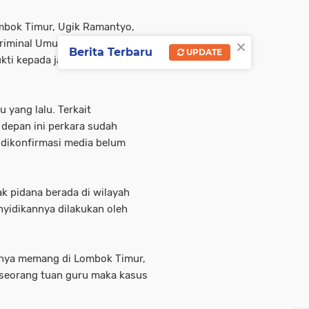
Lombok Timur, Ugik Ramantyo,
×
Kriminal Umum Polda NTB telah
Berita Terbaru
UPDATE
ti kepada jaksa melalui
u yang lalu. Terkait
depan ini perkara sudah
t dikonfirmasi media belum
k pidana berada di wilayah
yidikannya dilakukan oleh
usnya memang di Lombok Timur,
n seorang tuan guru maka kasus