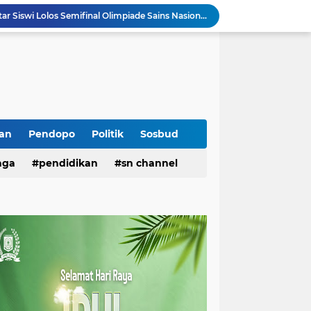
SMAN 1 Pringgabaya Antar Siswi Lolos Semifinal Olimpiade Sains Nasional Bidang Matematika
Universitas Hamzanwadi Dominasi PEKSIMIDA NTB 2026, Siap Wakili NTB di PEKSIMINAS
Turunkan Tim, Polres Lotim Selidiki Penyebab Antrean Panjang Kendaraan di SPBU
Pemkab Lotim Langsung Gerak Cepat Atensi Kebutuhan Sarana SMPN 2 Selong
Warga Desa Anjani Mengadu ke DPRD Lotim, Minta Jalur Angkutan Galian C Dialihkan
‎H. Iron Bantah Pernyataan Ketua PAN NTB Kaitkan Kasus OTT Bupati Lobar dengan Partai Gerindra
Soroti Antrean Panjang di SPBU, FRB Minta APH dan Pertamina Segera Bertindak
‎Remisi Kemerdekaan 2026, Lapas Selong Usulkan Pengurangan Hukuman bagi 359 Narapidana ‎
an
Pendopo
Politik
Sosbud
Gandeng ICM Green Circular Community, KKN Kolaboratif UNISDA Lamongan dan Institut Elkatarie Edukasi Warga Sembalun Ubah Sampah Jadi Energi Terbarukan
aga
pendidikan
sn channel
Kemerdekaan yang Memerdekakan: Dari Jiwa ke Sekolah, Dari Gagasan ke Data