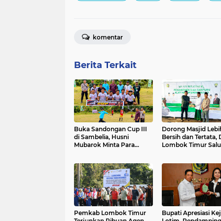
komentar
Berita Terkait
Buka Sandongan Cup III
Dorong Masjid Lebi
di Sambelia, Husni
Bersih dan Tertata,
Mubarok Minta Para
Lombok Timur Salu
Pemain Tertib dan Sportif
1.750 Paket Alat
Kebersihan
Pemkab Lombok Timur
Bupati Apresiasi Kej
Terjunkan Ribuan Agen
Lotim, Pendampin