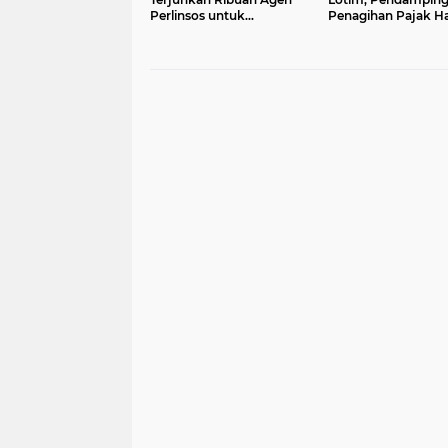
Perlinsos untuk
Penagihan Pajak Ha
Digitalisasi Bantuan
PAD Rp10 Miliar