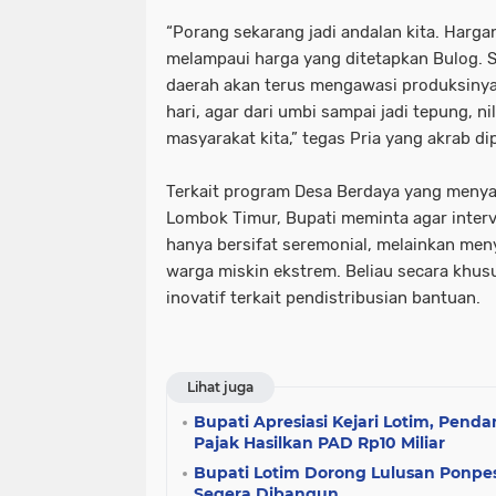
‎“Porang sekarang jadi andalan kita. Har
melampaui harga yang ditetapkan Bulog. 
daerah akan terus mengawasi produksinya
hari, agar dari umbi sampai jadi tepung, n
masyarakat kita,” tegas Pria yang akrab dip
‎Terkait program Desa Berdaya yang menya
Lombok Timur, Bupati meminta agar interv
hanya bersifat seremonial, melainkan men
warga miskin ekstrem. Beliau secara kh
inovatif terkait pendistribusian bantuan.
Lihat juga
Bupati Apresiasi Kejari Lotim, Pen
Pajak Hasilkan PAD Rp10 Miliar
Bupati Lotim Dorong Lulusan Ponpes
Segera Dibangun ‎