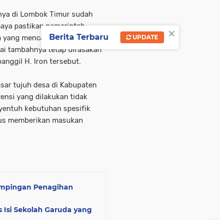
ganya di Lombok Timur sudah
Saya pastikan pemerintah
×
Berita Terbaru
UPDATE
 yang mencapai 60 ton per
ilai tambahnya tetap dirasakan
anggil H. Iron tersebut.
sar tujuh desa di Kabupaten
ensi yang dilakukan tidak
yentuh kebutuhan spesifik
usus memberikan masukan
dampingan Penagihan
 Isi Sekolah Garuda yang