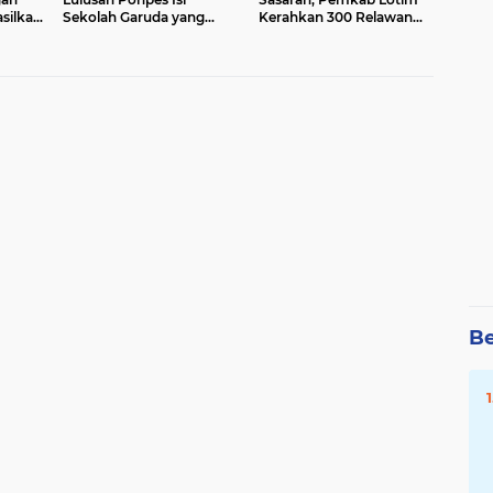
silkan
Sekolah Garuda yang
Kerahkan 300 Relawan
Segera Dibangun ‎
Benahi Data Kemiskinan ‎
Be