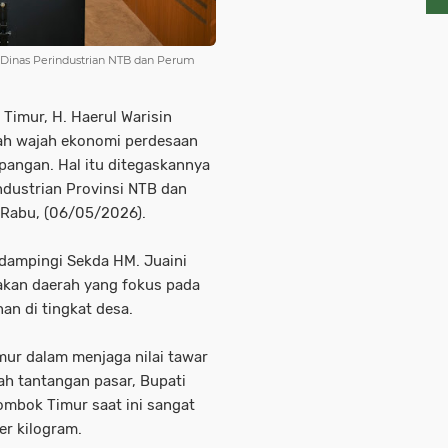
 Dinas Perindustrian NTB dan Perum
Timur, H. Haerul Warisin
h wajah ekonomi perdesaan
n pangan. Hal itu ditegaskannya
ndustrian Provinsi NTB dan
 Rabu, (06/05/2026).
idampingi Sekda HM. Juaini
akan daerah yang fokus pada
an di tingkat desa.
mur dalam menjaga nilai tawar
ah tantangan pasar, Bupati
mbok Timur saat ini sangat
r kilogram.