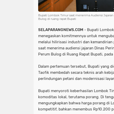
Bupati Lombok Timur saat menerima Audiensi Jajaran
Bulog di ruang rapat Bupati
SELAPARANGNEWS.COM
- Bupati Lombok 
menegaskan komitmennya untuk menguba
melalui hilirisasi industri dan kemandiria
saat menerima audiensi jajaran Dinas Peri
Perum Bulog di Ruang Rapat Bupati, pada
‎Dalam pertemuan tersebut, Bupati yang d
Taofik membedah secara teknis arah kebij
perlindungan petani dan modernisasi layan
‎Bupati menyoroti keberhasilan Lombok Ti
komoditas lokal, terutama porang. Di teng
mengungkapkan bahwa harga porang di Lo
kompetitif, bahkan menembus Rp10.200 pe