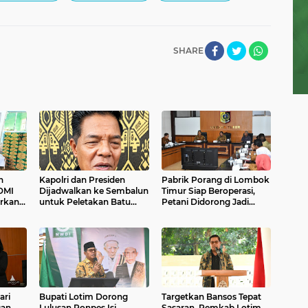
SHARE
h
Kapolri dan Presiden
Pabrik Porang di Lombok
 DMI
Dijadwalkan ke Sembalun
Timur Siap Beroperasi,
rkan
untuk Peletakan Batu
Petani Didorong Jadi
Pertama Gudang Benih
Pemasok Utama
Bawang Putih
ari
Bupati Lotim Dorong
Targetkan Bansos Tepat
gan
Lulusan Ponpes Isi
Sasaran, Pemkab Lotim