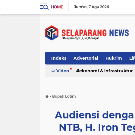
HOME
Jum'at
7 Agu 2026
Indeks
Advertorial
Hukrim
Li
Video
ekonomi & infrastruktur
›
Bupati Lotim
Audiensi denga
NTB, H. Iron T