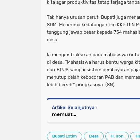
kita agar produktivitas tetap terjaga tan
‎Tak hanya urusan perut, Bupati juga mena
SDM. Menerima kedatangan tim KKP UIN M
tanggung jawab besar kepada 754 mahasi
desa.
‎Ia menginstruksikan para mahasiswa untuk 
di desa. “Mahasiswa harus bantu warga kit
dari BPJS sampai sistem pembayaran pajak
menutup celah kebocoran PAD dan memasti
lebih bersih,” pungkasnya. (SN)
Artikel Selanjutnya
memuat...
Bupati Lotim
Desa
H. Iron
Ha